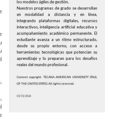
los modelos ágiles de gestión.
Nuestros programas de grado se desarrollan
e
en modalidad a distancia y en línea,
integrando plataformas digitales, recursos
interactivos, inteligencia artificial educativa y
e
acompañamiento académico permanente. El
estudiante avanza a un ritmo estructurado,
u
desde su propio entorno, con acceso a
u
herramientas tecnológicas que potencian su
l
aprendizaje y lo preparan para los desafíos
reales del mundo profesional.
Content copyright. TECANA AMERICAN UNIVERSITY (TAU),
,
OF THE UNITED STATES. All rights reserved.
03/31/2026
,
l
e