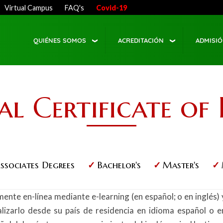
Virtual Campus
FAQ's
Covid-19
QUIÉNES SOMOS
ACREDITACIÓN
ADMISI
l Certificate of 
ssociates Degrees
Bachelor's
Master's
nte en-línea mediante e-learning (en español; o en inglés) 
alizarlo desde su país de residencia en idioma español o e