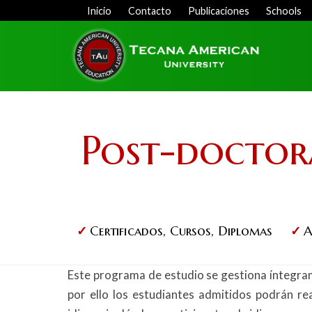
Skip
Inicio
Contacto
Publicaciones
Schools
Menu
to
Top
main
content
Post-doctora
Certificados, Cursos, Diplomas
A
Este programa de estudio se gestiona íntegrame
por ello los estudiantes admitidos podrán re