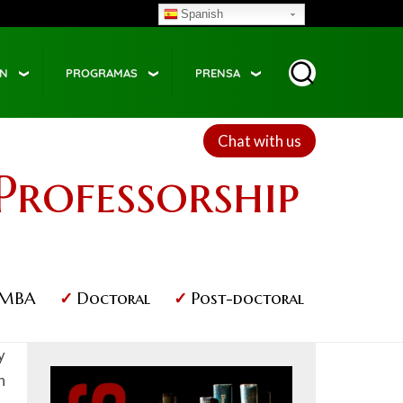
Spanish
ÓN
PROGRAMAS
PRENSA
Chat with us
Professorship
MBA
Doctoral
Post-doctoral
y
Image
n