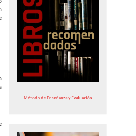
o
a
e
a
a
Método de Enseñanza y Evaluación
e