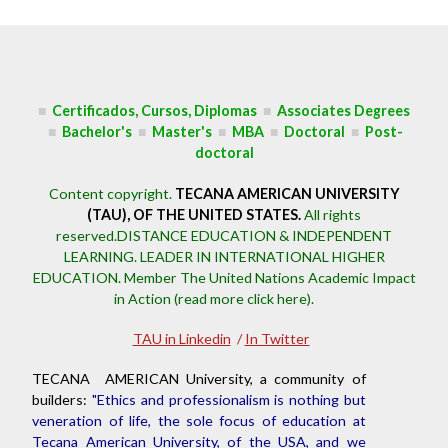
■
Certificados, Cursos, Diplomas
■
Associates Degrees
■
Bachelor's
■
Master's
■
MBA
■
Doctoral
■
Post-
doctoral
Content copyright.
TECANA AMERICAN UNIVERSITY
(TAU), OF THE UNITED STATES.
All rights
reserved.DISTANCE EDUCATION & INDEPENDENT
LEARNING. LEADER IN INTERNATIONAL HIGHER
EDUCATION.
Member The United Nations Academic Impact
in Action (read more click here).
TAU in Linkedin
/
In Twitter
TECANA AMERICAN University, a community of
builders:
"Ethics and professionalism is nothing but
veneration of life, the sole focus of education at
Tecana American University, of the USA, and we