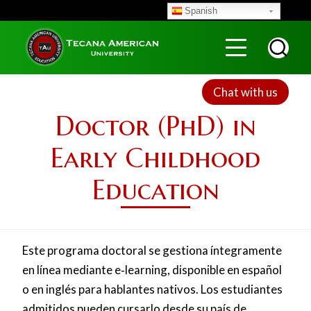
Skip
Spanish
to
Menu
Top
main
content
Chat with us
Doctor (PhD) in
Early Childhood
Education
Este programa doctoral se gestiona íntegramente
en línea mediante e‑learning, disponible en español
o en inglés para hablantes nativos. Los estudiantes
admitidos pueden cursarlo desde su país de