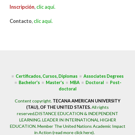
Inscripción
,
clic aquí.
Contacto
,
clic aquí.
■
Certificados, Cursos, Diplomas
■
Associates Degrees
■
Bachelor's
■
Master's
■
MBA
■
Doctoral
■
Post-
doctoral
Content copyright.
TECANA AMERICAN UNIVERSITY
(TAU), OF THE UNITED STATES.
All rights
reserved.DISTANCE EDUCATION & INDEPENDENT
LEARNING. LEADER IN INTERNATIONAL HIGHER
EDUCATION.
Member The United Nations Academic Impact
in Action (read more click here).