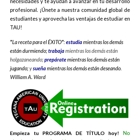
necesidades y te ayudan a avanzar en tu desarrollo
profesional. ¡Únete a nuestra comunidad global de
estudiantes y aprovecha las ventajas de estudiar en
TAU!
"
La receta para el ÉXITO
"
:
estudia
mientras los demás
están durmiendo;
trabaja
mientras los demás están
holgazaneando;
prepárate
mientras los demás están
jugando;
y
sueña
mientras los demás están deseando
.
William A. Ward
Image
Empieza tu PROGRAMA DE TÍTULO hoy!
No