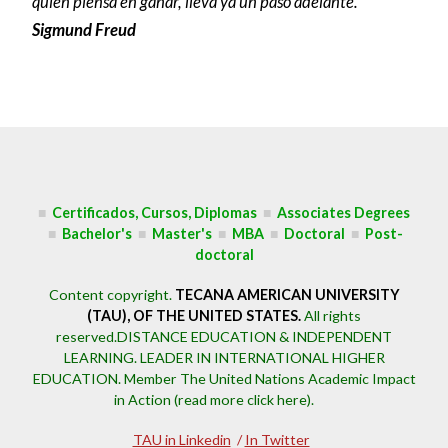
quien piensa en ganar, lleva ya un paso adelante."
Sigmund Freud
■
Certificados, Cursos, Diplomas
■
Associates Degrees
■
Bachelor's
■
Master's
■
MBA
■
Doctoral
■
Post-
doctoral
Content copyright.
TECANA AMERICAN UNIVERSITY
(TAU), OF THE UNITED STATES.
All rights
reserved.DISTANCE EDUCATION & INDEPENDENT
LEARNING. LEADER IN INTERNATIONAL HIGHER
EDUCATION.
Member The United Nations Academic Impact
in Action (read more click here).
TAU in Linkedin
/
In Twitter