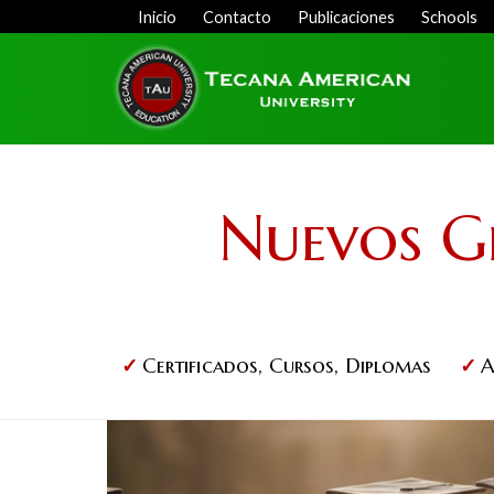
Skip
Inicio
Contacto
Publicaciones
Schools
Menu
to
Top
main
content
Nuevos G
Certificados, Cursos, Diplomas
A