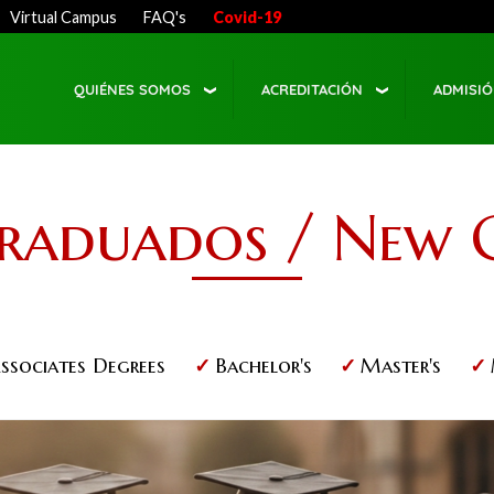
Virtual Campus
FAQ's
Covid-19
QUIÉNES SOMOS
ACREDITACIÓN
ADMISI
raduados / New 
ssociates Degrees
Bachelor's
Master's