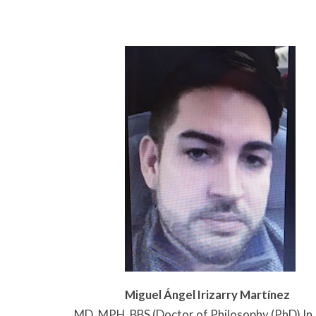
Miguel Ángel Irizarry Martínez
MD, MPH, BBS (Doctor of Philosophy (PhD) In 