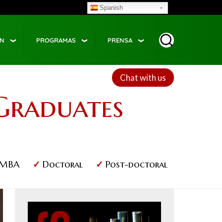
Spanish
ÓN
PROGRAMAS
PRENSA
Chat with us
Graduates
MBA
Doctoral
Post-doctoral
Image