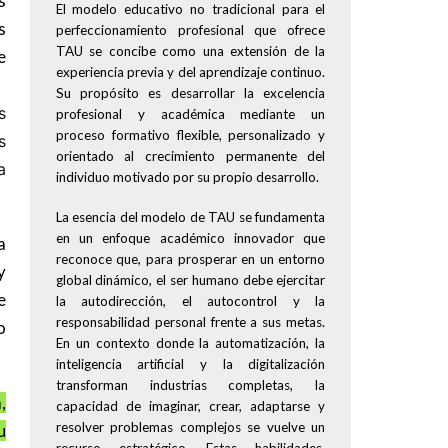
s
El modelo educativo no tradicional para el
s
perfeccionamiento profesional que ofrece
TAU se concibe como una extensión de la
e
experiencia previa y del aprendizaje continuo.
Su propósito es desarrollar la excelencia
s
profesional y académica mediante un
proceso formativo flexible, personalizado y
s
orientado al crecimiento permanente del
a
individuo motivado por su propio desarrollo.
La esencia del modelo de TAU se fundamenta
en un enfoque académico innovador que
a
reconoce que, para prosperar en un entorno
y
global dinámico, el ser humano debe ejercitar
e
la autodirección, el autocontrol y la
responsabilidad personal frente a sus metas.
o
En un contexto donde la automatización, la
inteligencia artificial y la digitalización
transforman industrias completas, la
,
capacidad de imaginar, crear, adaptarse y
resolver problemas complejos se vuelve un
u