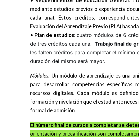
•
Requerimientos de Educación General
: tí
mediante estudios previos o experiencia docu
cada una). Estos créditos, correspondient
Evaluación del Aprendizaje Previo (PLA) basada 
•
Plan de estudios:
cuatro módulos de 6 crédi
de tres créditos cada una.
Trabajo final de g
les falten créditos para completar el mínimo 
duración del mismo será mayor.
Módulos:
Un módulo de aprendizaje es una un
para desarrollar competencias específicas 
recursos digitales. Cada módulo es definido
formación y nivelación que el estudiante neces
formal de admisión.
El número final de cursos a completar se dete
orientación y precalificación son completamente