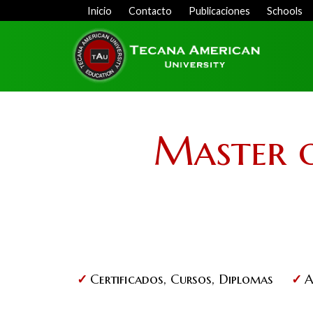
Skip
Inicio
Contacto
Publicaciones
Schools
Menu
to
Top
main
content
Master o
Certificados, Cursos, Diplomas
A