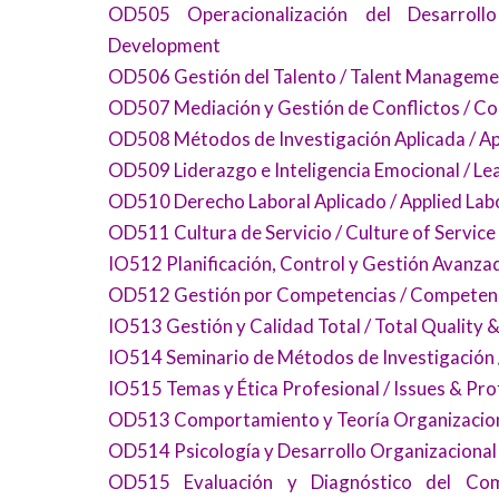
OD505 Operacionalización del Desarrollo
Development
OD506 Gestión del Talento / Talent Manageme
OD507 Mediación y Gestión de Conflictos / C
OD508 Métodos de Investigación Aplicada / A
OD509 Liderazgo e Inteligencia Emocional / Lea
OD510 Derecho Laboral Aplicado / Applied Lab
OD511 Cultura de Servicio / Culture of Service
IO512 Planificación, Control y Gestión Avanz
OD512 Gestión por Competencias / Compete
IO513 Gestión y Calidad Total / Total Qualit
IO514 Seminario de Métodos de Investigación 
IO515 Temas y Ética Profesional / Issues & Pro
OD513 Comportamiento y Teoría Organizaciona
OD514 Psicología y Desarrollo Organizacional
OD515 Evaluación y Diagnóstico del Com