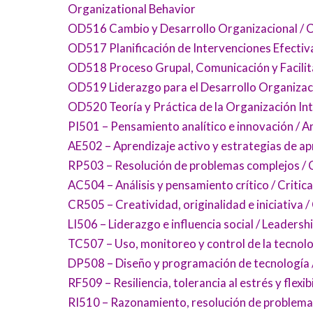
Organizational Behavior
OD516 Cambio y Desarrollo Organizacional /
OD517 Planificación de Intervenciones Efectiva
OD518 Proceso Grupal, Comunicación y Facilita
OD519 Liderazgo para el Desarrollo Organizac
OD520 Teoría y Práctica de la Organización Int
PI501 – Pensamiento analítico e innovación / A
AE502 – Aprendizaje activo y estrategias de ap
RP503 – Resolución de problemas complejos / 
AC504 – Análisis y pensamiento crítico / Critica
CR505 – Creatividad, originalidad e iniciativa / 
LI506 – Liderazgo e influencia social / Leadersh
TC507 – Uso, monitoreo y control de la tecnol
DP508 – Diseño y programación de tecnología
RF509 – Resiliencia, tolerancia al estrés y flexib
RI510 – Razonamiento, resolución de problemas