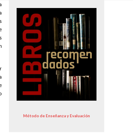
a
Image
a
s
e
s
n
r
a
e
o
Método de Enseñanza y Evaluación