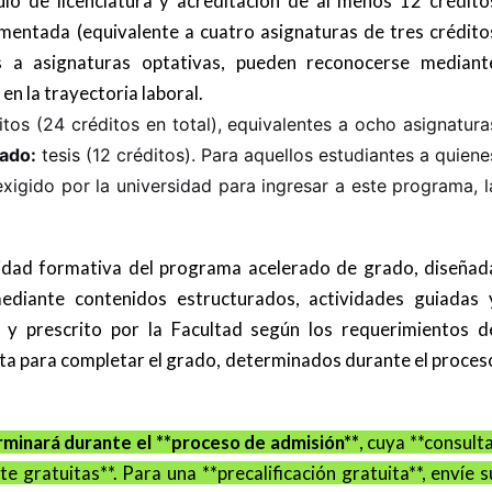
tulo de licenciatura y acreditación de al menos 12 crédito
mentada (equivalente a cuatro asignaturas de tres crédito
es a asignaturas optativas, pueden reconocerse mediant
en la trayectoria laboral.
tos (24 créditos en total), equivalentes a ocho asignatura
rado:
tesis (12 créditos). Para aquellos estudiantes a quiene
exigido por la universidad para ingresar a este programa, l
idad formativa del programa acelerado de grado, diseñad
mediante contenidos estructurados, actividades guiadas 
 y prescrito por la Facultad según los requerimientos d
ita para completar el grado, determinados durante el proces
rminará durante el **proceso de admisión**
, cuya **consulta
 gratuitas**. Para una **precalificación gratuita**, envíe s