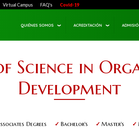
Virtual Campus
FAQ's
Covid-19
QUIÉNES SOMOS
ACREDITACIÓN
ADMISI
f Science in Org
Development
ssociates Degrees
Bachelor's
Master's