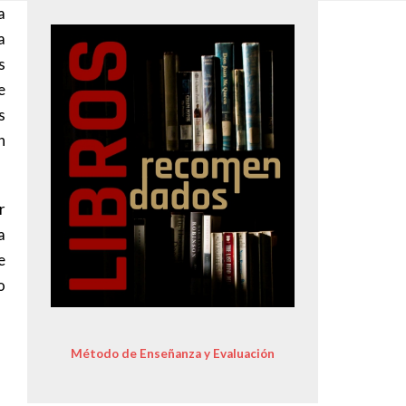
a
Image
a
s
e
s
n
r
a
e
o
Método de Enseñanza y Evaluación