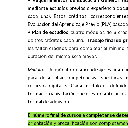
•
Requerimientos de Educación General
: tí
mediante estudios previos o experiencia docu
cada una). Estos créditos, correspondient
Evaluación del Aprendizaje Previo (PLA) basada 
•
Plan de estudios:
cuatro módulos de 6 crédi
de tres créditos cada una.
Trabajo final de g
les falten créditos para completar el mínimo 
duración del mismo será mayor.
Módulos:
Un módulo de aprendizaje es una un
para desarrollar competencias específicas 
recursos digitales. Cada módulo es definido
formación y nivelación que el estudiante neces
formal de admisión.
El número final de cursos a completar se dete
orientación y precalificación son completamente