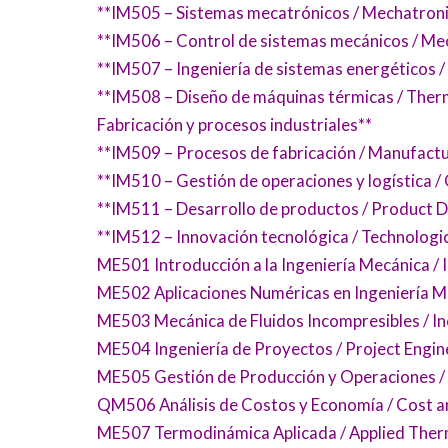
**IM505 – Sistemas mecatrónicos / Mechatron
**IM506 – Control de sistemas mecánicos / Me
**IM507 – Ingeniería de sistemas energéticos 
**IM508 – Diseño de máquinas térmicas / The
Fabricación y procesos industriales**
**IM509 – Procesos de fabricación / Manufact
**IM510 – Gestión de operaciones y logística
**IM511 – Desarrollo de productos / Product
**IM512 – Innovación tecnológica / Technologic
ME501 Introducción a la Ingeniería Mecánica / 
ME502 Aplicaciones Numéricas en Ingeniería Me
ME503 Mecánica de Fluidos Incompresibles / In
ME504 Ingeniería de Proyectos / Project Engin
ME505 Gestión de Producción y Operaciones 
QM506 Análisis de Costos y Economía / Cost a
ME507 Termodinámica Aplicada / Applied The