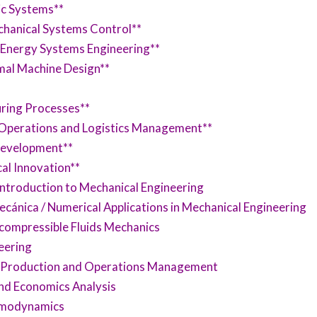
ic Systems**
chanical Systems Control**
/ Energy Systems Engineering**
rmal Machine Design**
uring Processes**
 / Operations and Logistics Management**
 Development**
al Innovation**
Introduction to Mechanical Engineering
cánica / Numerical Applications in Mechanical Engineering
compressible Fluids Mechanics
eering
/ Production and Operations Management
nd Economics Analysis
rmodynamics