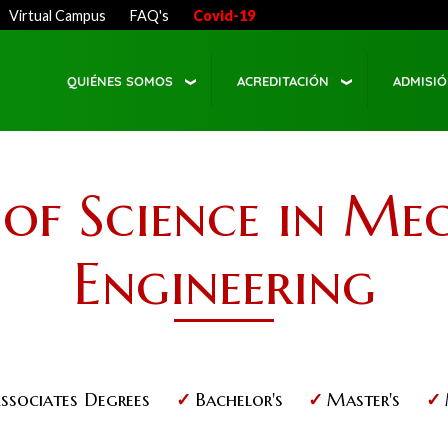
Virtual Campus
FAQ's
Covid-19
QUIÉNES SOMOS
ACREDITACIÓN
ADMISI
of Science in Me
Engineering
ssociates Degrees
Bachelor's
Master's