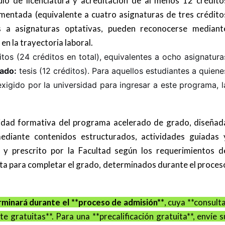
tulo de licenciatura y acreditación de al menos 12 crédito
mentada (equivalente a cuatro asignaturas de tres crédito
es a asignaturas optativas, pueden reconocerse mediant
en la trayectoria laboral.
tos (24 créditos en total), equivalentes a ocho asignatura
rado:
tesis (12 créditos). Para aquellos estudiantes a quiene
exigido por la universidad para ingresar a este programa, l
idad formativa del programa acelerado de grado, diseñad
mediante contenidos estructurados, actividades guiadas 
 y prescrito por la Facultad según los requerimientos d
ita para completar el grado, determinados durante el proces
rminará durante el **proceso de admisión**
, cuya **consulta
 gratuitas**. Para una **precalificación gratuita**, envíe s