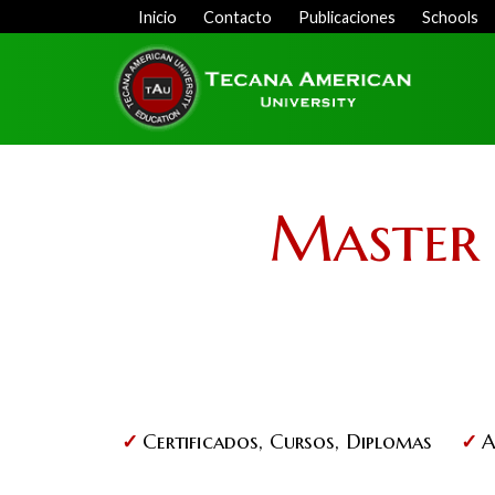
Skip
Inicio
Contacto
Publicaciones
Schools
Menu
to
Top
main
content
Master 
Certificados, Cursos, Diplomas
A