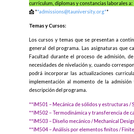
currículum, diplomas y constancias laborales a
📩
*
*
admissions@tauniversity.org
*
*
Temas y Cursos:
Los cursos y temas que se presentan a continu
general del programa. Las asignaturas que ca
Facultad durante el proceso de admisión, de 
necesidades de nivelación y, cuando correspon
podrá incorporar las actualizaciones curricu
implementación al momento de la admisión y
descripción del programa.
**IM501 – Mecánica de sólidos y estructuras /
**IM502 – Termodinámica y transferencia de ca
**IM503 – Diseño mecánico / Mechanical Desi
**IM504 – Análisis por elementos finitos / Fini