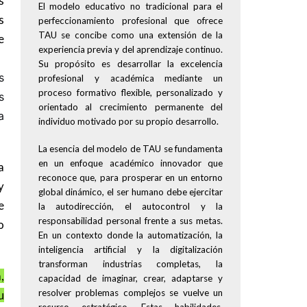
s
El modelo educativo no tradicional para el
s
perfeccionamiento profesional que ofrece
TAU se concibe como una extensión de la
e
experiencia previa y del aprendizaje continuo.
Su propósito es desarrollar la excelencia
s
profesional y académica mediante un
proceso formativo flexible, personalizado y
s
orientado al crecimiento permanente del
a
individuo motivado por su propio desarrollo.
La esencia del modelo de TAU se fundamenta
en un enfoque académico innovador que
a
reconoce que, para prosperar en un entorno
y
global dinámico, el ser humano debe ejercitar
e
la autodirección, el autocontrol y la
responsabilidad personal frente a sus metas.
o
En un contexto donde la automatización, la
inteligencia artificial y la digitalización
transforman industrias completas, la
,
capacidad de imaginar, crear, adaptarse y
resolver problemas complejos se vuelve un
u