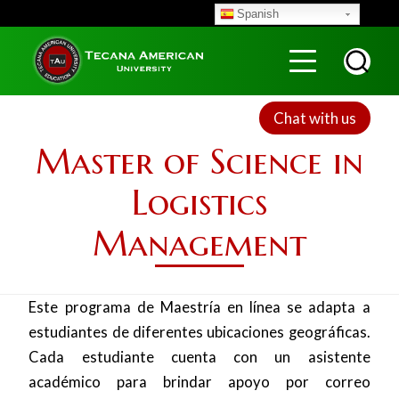
Skip
Spanish
to
Menu
Top
main
content
Chat with us
Master of Science in
Logistics
Management
Este programa de Maestría en línea se adapta a
estudiantes de diferentes ubicaciones geográficas.
Cada estudiante cuenta con un asistente
académico para brindar apoyo por correo