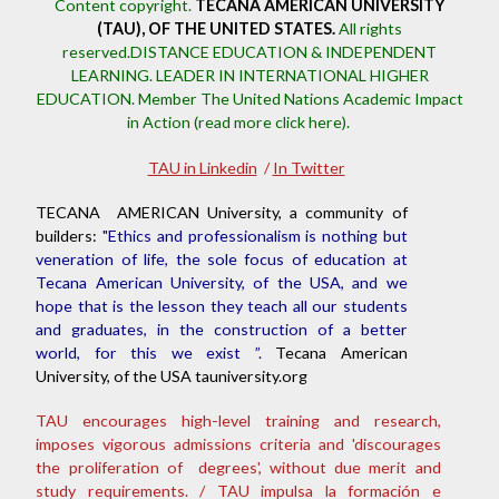
Content copyright.
TECANA AMERICAN UNIVERSITY
(TAU), OF THE UNITED STATES.
All rights
reserved.DISTANCE EDUCATION & INDEPENDENT
LEARNING. LEADER IN INTERNATIONAL HIGHER
EDUCATION.
Member The United Nations Academic Impact
in Action (read more click here).
TAU in Linkedin
/
In Twitter
TECANA AMERICAN University, a community of
builders:
"Ethics and professionalism is nothing but
veneration of life, the sole focus of education at
Tecana American University, of the USA, and we
hope that is the lesson they teach all our students
and graduates, in the construction of a better
world, for this we exist ”.
Tecana American
University, of the USA tauniversity.org
TAU encourages high-level training and research,
imposes vigorous admissions criteria and 'discourages
the proliferation of degrees', without due merit and
study requirements. / TAU impulsa la formación e