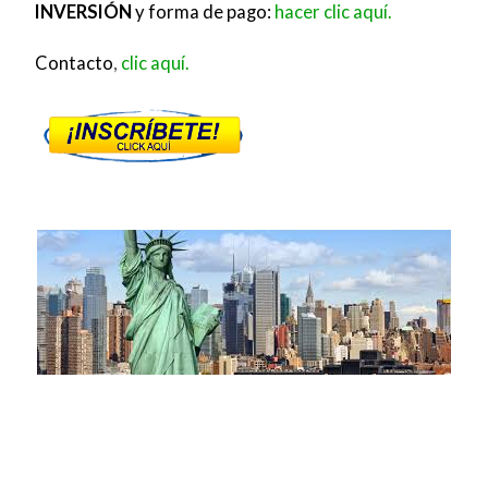
INVERSIÓN
y forma de pago:
hacer clic aquí.
Contacto
,
clic aquí.
### **Programa Acelerado de Licenciatura**
**Descubre, investiga y transforma 🚀** Inscríbete
en nuestras licenciaturas basadas en investigación
y