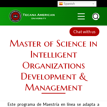
Skip
Spanish
to
Menu
Top
main
content
Chat with us
Master of Science in
Intelligent
Organizations
Development &
Management
Este programa de Maestría en línea se adapta a