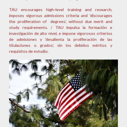
TAU encourages high-level training and research,
imposes vigorous admissions criteria and 'discourages
the proliferation of degrees', without due merit and
study requirements. / TAU impulsa la formación e
investigación de alto nivel, e impone vigorosos criterios
de admisiones y 'desalienta la proliferación de las
titulaciones o grados', sin los debidos méritos y
requisitos de estudio.