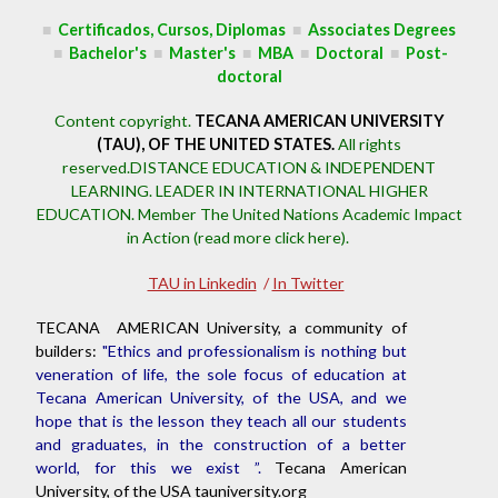
■
Certificados, Cursos, Diplomas
■
Associates Degrees
■
Bachelor's
■
Master's
■
MBA
■
Doctoral
■
Post-
doctoral
Content copyright.
TECANA AMERICAN UNIVERSITY
(TAU), OF THE UNITED STATES.
All rights
reserved.DISTANCE EDUCATION & INDEPENDENT
LEARNING. LEADER IN INTERNATIONAL HIGHER
EDUCATION.
Member The United Nations Academic Impact
in Action (read more click here).
TAU in Linkedin
/
In Twitter
TECANA AMERICAN University, a community of
builders:
"Ethics and professionalism is nothing but
veneration of life, the sole focus of education at
Tecana American University, of the USA, and we
hope that is the lesson they teach all our students
and graduates, in the construction of a better
world, for this we exist ”.
Tecana American
University, of the USA tauniversity.org