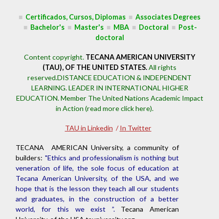
■
Certificados, Cursos, Diplomas
■
Associates Degrees
■
Bachelor's
■
Master's
■
MBA
■
Doctoral
■
Post-
doctoral
Content copyright.
TECANA AMERICAN UNIVERSITY
(TAU), OF THE UNITED STATES.
All rights
reserved.DISTANCE EDUCATION & INDEPENDENT
LEARNING. LEADER IN INTERNATIONAL HIGHER
EDUCATION.
Member The United Nations Academic Impact
in Action (read more click here).
TAU in Linkedin
/
In Twitter
TECANA AMERICAN University, a community of
builders:
"Ethics and professionalism is nothing but
veneration of life, the sole focus of education at
Tecana American University, of the USA, and we
hope that is the lesson they teach all our students
and graduates, in the construction of a better
world, for this we exist ”.
Tecana American