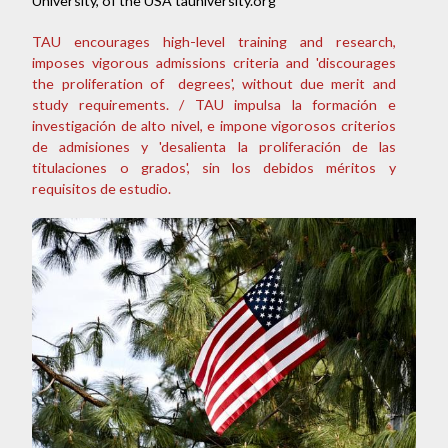
University, of the USA tauniversity.org
TAU encourages high-level training and research,
imposes vigorous admissions criteria and 'discourages
the proliferation of degrees', without due merit and
study requirements. / TAU impulsa la formación e
investigación de alto nivel, e impone vigorosos criterios
de admisiones y 'desalienta la proliferación de las
titulaciones o grados', sin los debidos méritos y
requisitos de estudio.