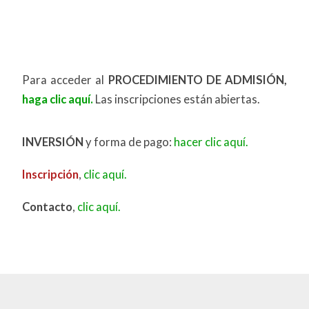
**Descubre, investiga y transforma 🚀** Inscríbete
en nuestras licenciaturas basadas en investigación
y
Para acceder al
PROCEDIMIENTO DE ADMISIÓN,
haga clic aquí.
Las inscripciones están abiertas.
INVERSIÓN
y forma de pago:
hacer clic aquí.
Inscripción
,
clic aquí.
Contacto
,
clic aquí.