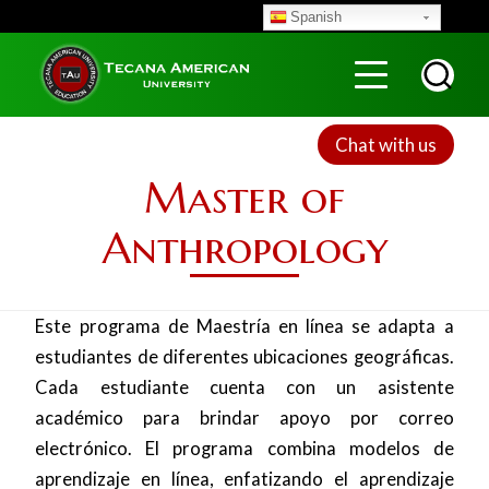
Skip
Spanish
to
Menu
Top
main
content
Chat with us
Master of
Anthropology
Este programa de Maestría en línea se adapta a
estudiantes de diferentes ubicaciones geográficas.
Cada estudiante cuenta con un asistente
académico para brindar apoyo por correo
electrónico. El programa combina modelos de
aprendizaje en línea, enfatizando el aprendizaje