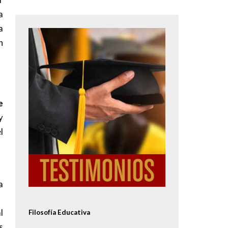
a
a
Image
n
e
y
l
a
l
Filosofía Educativa
s