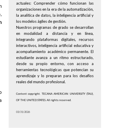
actuales: Comprender cómo funcionan las
n
organizaciones en la era de la automatización,
,
la analítica de datos, la inteligencia artificial y
h
los modelos ágiles de gestión.
Nuestros programas de grado se desarrollan
en modalidad a distancia y en línea,
integrando plataformas digitales, recursos
interactivos, inteligencia artificial educativa y
acompañamiento académico permanente. El
estudiante avanza a un ritmo estructurado,
desde su propio entorno, con acceso a
herramientas tecnológicas que potencian su
aprendizaje y lo preparan para los desafíos
reales del mundo profesional.
o
Content copyright. TECANA AMERICAN UNIVERSITY (TAU),
a
OF THE UNITED STATES. All rights reserved.
03/31/2026