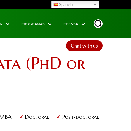
Spanish
ÓN
PROGRAMAS
PRENSA
Chat with us
ata (PhD or
MBA
Doctoral
Post-doctoral