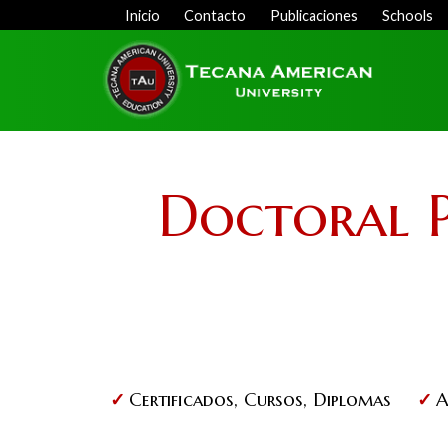
Skip
Inicio
Contacto
Publicaciones
Schools
Menu
to
Top
main
content
Doctoral P
Certificados, Cursos, Diplomas
A