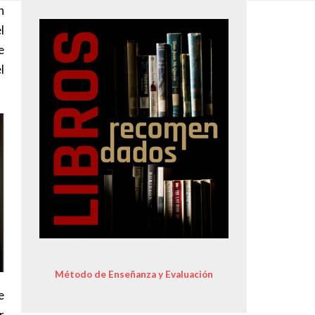
n
Image
l
e
l
Método de Enseñanza y Evaluación
e
r