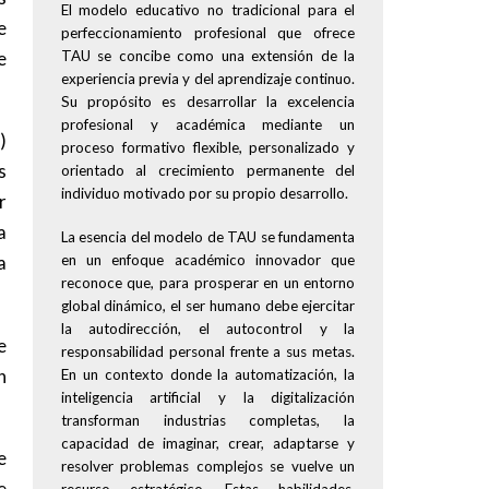
El modelo educativo no tradicional para el
e
perfeccionamiento profesional que ofrece
TAU se concibe como una extensión de la
e
experiencia previa y del aprendizaje continuo.
Su propósito es desarrollar la excelencia
profesional y académica mediante un
)
proceso formativo flexible, personalizado y
s
orientado al crecimiento permanente del
individuo motivado por su propio desarrollo.
r
a
La esencia del modelo de TAU se fundamenta
en un enfoque académico innovador que
a
reconoce que, para prosperar en un entorno
global dinámico, el ser humano debe ejercitar
la autodirección, el autocontrol y la
e
responsabilidad personal frente a sus metas.
n
En un contexto donde la automatización, la
inteligencia artificial y la digitalización
transforman industrias completas, la
capacidad de imaginar, crear, adaptarse y
e
resolver problemas complejos se vuelve un
e