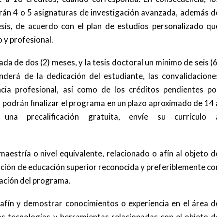
rán 4 o 5 asignaturas de investigación avanzada, además d
sis, de acuerdo con el plan de estudios personalizado qu
 y profesional.
da de dos (2) meses, y la tesis doctoral un mínimo de seis (6
derá de la dedicación del estudiante, las convalidacione
cia profesional, así como de los créditos pendientes po
o podrán finalizar el programa en un plazo aproximado de 14 
 una precalificación gratuita, envíe su currículo 
maestría o nivel equivalente, relacionado o afín al objeto d
ución de educación superior reconocida y preferiblemente co
zación del programa.
 afín y demostrar conocimientos o experiencia en el área d
las tecnologías y herramientas relacionadas con el objeto d