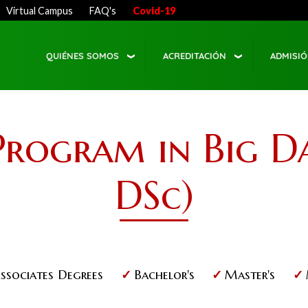
Virtual Campus
FAQ's
Covid-19
QUIÉNES SOMOS
ACREDITACIÓN
ADMISI
rogram in Big D
DSc)
ssociates Degrees
Bachelor's
Master's