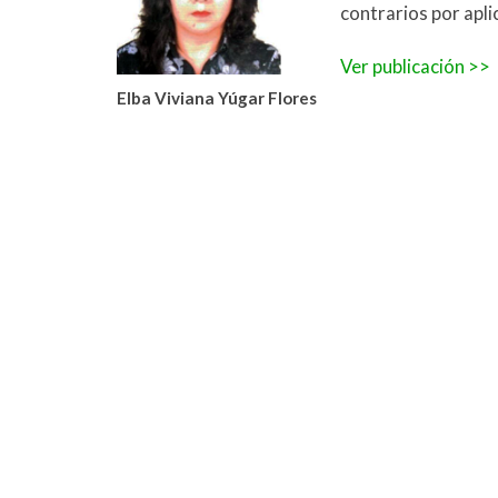
contrarios por apli
Ver publicación >>
Elba Viviana Yúgar Flores
LA INSEGURIDAD JURÍDICA EN
PER
EL CODIGO CIVIL
LOS
COLOMBIANO AL APLICAR EL
SOB
DERECHO DE REPRESENTACIÓN
SUP
EN EL CUARTO ORDEN
FAC
SUCESORAL
DES
DEL
Armando Antonio Giraldo Urrea
RIC