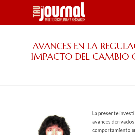
Skip
Image
to
main
content
AVANCES EN LA REGULAC
IMPACTO DEL CAMBIO C
La presente invest
avances derivados d
comportamiento en 